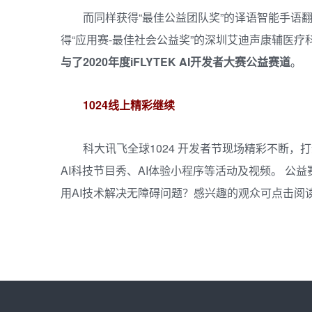
而同样获得“最佳公益团队奖”的译语智能手语
得“应用赛-最佳社会公益奖”的深圳艾迪声康辅医疗
与了2020年度iFLYTEK AI开发者大赛公益赛道
。
1024线上精彩继续
科大讯飞全球1024 开发者节现场精彩不断，打
AI科技节目秀、AI体验小程序等活动及视频。 
用AI技术解决无障碍问题？感兴趣的观众可点击阅读