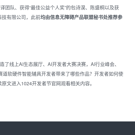
翻译团队、获得“最佳公益个人奖”的包诗淏、陈盛桐以及获
科技有限公司，此前
均由信息无障碍产品联盟秘书处推荐参
造了线上AI生态展厅、AI开发者大赛决赛，AI行业峰会、
公益赛道软硬件智能辅具开发者带来了哪些作品？开发者如何使
原文进入1024开发者节官网观看相关内容。