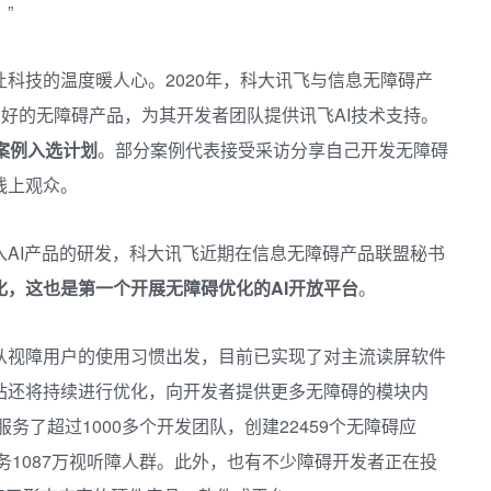
！
”
科技的温度暖人心。2020年，科大讯飞与信息无障碍产
掘好的无障碍产品，为其开发者团队提供讯飞AI技术支持。
案例入选计划
。部分案例代表接受采访分享自己开发无障碍
线上观众。
AI产品的研发，科大讯飞近期在信息无障碍产品联盟秘书
，这也是第一个开展无障碍优化的AI开放平台
。
从视障用户的使用习惯出发，目前已实现了对主流读屏软件
站还将持续进行优化，向开发者提供更多无障碍的模块内
务了超过1000多个开发团队，创建22459个无障碍应
务1087万视听障人群。此外，也有不少障碍开发者正在投