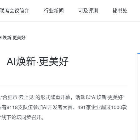
联席会议简介
行业新闻
可及评测
秘书处
AI焕新·更美好
，AI焕新·更美好
以“合肥市·云上见”的形式隆重开幕，活动以“AI焕新·更美好”
共有9118支队伍参加AI开发者大赛、491家企业超过1000款
个线下论坛同步召开。