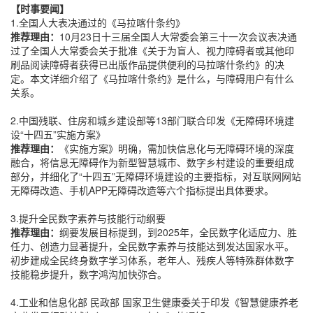
【时事要闻】
1.全国人大表决通过的《马拉喀什条约》
推荐理由：
10月23日十三届全国人大常委会第三十一次会议表决通
过了全国人大常委会关于批准《关于为盲人、视力障碍者或其他印
刷品阅读障碍者获得已出版作品提供便利的马拉喀什条约》的决
定。本文详细介绍了《马拉喀什条约》是什么，与障碍用户有什么
关系。
2.中国残联、住房和城乡建设部等13部门联合印发《无障碍环境建
设“十四五”实施方案》
推荐理由：
《实施方案》明确，需加快信息化与无障碍环境的深度
融合，将信息无障碍作为新型智慧城市、数字乡村建设的重要组成
部分，并细化了“十四五”无障碍环境建设的主要指标，对互联网网站
无障碍改造、手机APP无障碍改造等六个指标提出具体要求。
3.提升全民数字素养与技能行动纲要
推荐理由：
纲要发展目标提到，到2025年，全民数字化适应力、胜
任力、创造力显著提升，全民数字素养与技能达到发达国家水平。
初步建成全民终身数字学习体系，老年人、残疾人等特殊群体数字
技能稳步提升，数字鸿沟加快弥合。
4.工业和信息化部 民政部 国家卫生健康委关于印发《智慧健康养老