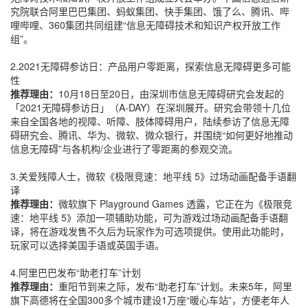
究院联合阿里巴巴集团、蚂蚁集团、快手集团、饿了么、腾讯、哔
哩哔哩、360集团共同组建“信息无障碍技术和知识产权开放工作
组”。
2.2021无障碍参访日：产品用户零距离，探索信息无障碍更多可能
性
推荐理由：
10月18日至20日，由深圳市信息无障碍研究会发起的
「2021无障碍参访日」（A-DAY）在深圳展开。研究会带领十几位
来自全国各地的视障、听障、肢体障碍用户，陆续参访了信息无障
碍研究会、腾讯、华为、微软、微众银行，并围绕“如何更好地推动
信息无障碍”与各机构/企业进行了零距离的参观交流。
3.关爱残障人士，微软《极限竞速：地平线 5》过场动画配备手语翻
译
推荐理由：
微软旗下 Playground Games 透露，它正在为《极限竞
速：地平线 5》添加一项辅助功能，可为游戏过场动画配备手语翻
译，将在游戏发售不久后为玩家作为可选项提供。使用此功能时，
玩家可以选择美国手语或英国手语。
4.阿里巴巴发布“助老打车”计划
推荐理由：
重阳节到来之际，发布“助老打车”计划。未来5年，阿里
旗下高德将在全国300多个城市建设1万座“暖心车站”，方便老年人