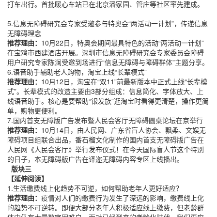
打车出行。首批暖心车站已在北京潘家园、管庄等社区率先建成。
5.信息无障碍研究会专家受邀参与特奥会“两活动一计划”，传递信息
无障碍理念
推荐理由：
10月22日，特奥会期间最具特色的活动“两活动一计划”
在宝鸡市西建酒店开展。深圳市信息无障碍研究会专家委员会障碍
用户研究专家陈澜受邀到场进行“信息无障碍与障碍群体”主题分享。
6.语音助手辅助老人购物，淘宝上线“长辈模式”
推荐理由：
10月12日，淘宝在“双11”前最新版本中正式上线“长辈模
式”。长辈模式的改造主要由3部分组成：信息简化、字体放大、上
线语音助手。核心是要帮助“银发族”逛淘宝时看得更清楚，操作更简
单，购物更便利。
7.国内首支无障版广告发布暨人民会客厅无障碍圆桌论坛在京举行
推荐理由：
10月14日，由人民网、广东省盲人协会、飘柔、文娱无
障碍项目组联合出品，番石榴文化制作的国内首支无障碍版广告在
人民网《人民会客厅》举行发布仪式！在今天国际盲人节这个特别
的日子，本无障碍版广告在译迩无障碍内容专区上线播出。
版块三
【延伸阅读】
1.生活缴费线上化趋势不可逆，如何帮助老年人更好适应？
推荐理由：
疫情对人们的缴费行为发生了深远的影响，缴费线上化
的趋势不可逆转。即便大部分老年人积极适应线上缴费，但老龄群
体中仍有大量数字困难户。面对已经到来的老龄化时代，我们更应