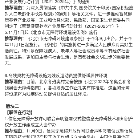
产业发展行动计划（2021-2025年）》的通知
推荐理由：
为深入贯彻落实《中共中央 国务院关于印发<国家积极应
对人口老龄化中长期规划>的通知》等相关文件，进一步推动智慧健
康养老产业发展，工业和信息化部、民政部、国家卫生健康委共同
制定了《智慧健康养老产业发展行动计划（2021-2025年）》。
5.11月1日起《北京市无障碍环境建设条例》施行
推荐理由：
《北京市无障碍环境建设条例》于今年9月出台，并于今
年11月1日起施行。《条例》的实施将进一步满足人民群众对美好生
活向往，特别是保障残疾人、老年人等社会成员平等享有经济社会
发展成果，更加自主参与社会生活，是首都社会文明进步的重要标
志。
6.冬残奥村无障碍设施为残疾运动员提供舒适居住环境
推荐理由：
目前，北京冬残奥村完全按照《北京2022年冬奥会和冬
残奥会无障碍指南》，各项筹办工作正扎实有序推进，这里的无障
碍设施将为残疾运动员提供舒适的居住环境。
版块二
【联盟在行动】
1.信息无障碍开放许可联合声明签署仪式暨信息无障碍技术和知识产
权开放工作组成立大会举办
推荐理由：
11月9日，信息无障碍开放许可联合声明签署仪式暨信息
无障碍技术和知识产权开放工作组成立大会举办。中国信息通信研