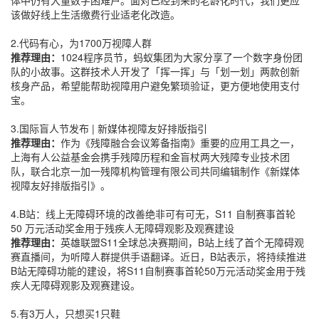
该做好线上生活缴费行业适老化改造。
2.代码有心，为1700万视障人群
推荐理由：
1024程序员节，蚂蚁集团为大家分享了一个数字身份团
队的小故事。这群技术人开发了「挥一挥」与「划一划」两款创新
核身产品，希望能帮助视障用户避免繁琐验证，更方便地使用支付
宝。
3.国际盲人节发布 | 新媒体视障友好排版指引
推荐理由：
作为《残障融合会议筹备指南》重要的应用工具之一，
上海有人公益基金会携手残障历程和金盲杖两大残障专业技术团
队，联合北京一加一残障机构管理有限公司共同编辑制作《新媒体
视障友好排版指引》。
4.B站：线上无障碍环境的改善绝非可有可无，S11 自制赛事首轮
50 万元活动奖金用于残疾人无障碍观影及观赛建设
推荐理由：
英雄联盟S11全球总决赛期间，B站上线了首个无障碍观
赛直播间，为听障人群提供手语翻译。近日，B站表示，将持续推进
B站无障碍功能的建设，将S11自制赛事首轮50万元活动奖金用于残
疾人无障碍观影及观赛建设。
5.有3万人，只想买1只鞋