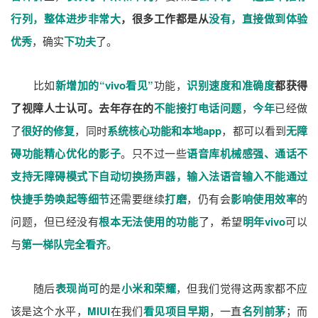
行列，整体进步非常大
，很多工作都是从
没有，直接做到体验
优秀
，确实
下功夫
了。
比如
新增加的“vivo看见”
功能，
识别速度和准确度
都获得
了视障人士认可。去年存在的
不能接打电话问题
，
今年
已经做
了
很好的修复
，同时
系统核心功能和本地app
，都可以看到
无障
碍功能精心优化的影子
。只不过一些
语音库机械感强、通话不
支持无障碍模式下自动切换扬声器，输入法语音输入不能通过
快捷手势唤起等细节
还需要继续
打磨
，仍有会
影响使用效率
的
问题，但已经没有
根本无法使用的功能
了，希望
明年vivo
可以
与
第一梯队完全看齐
。
随后
表现尚可
的是
小米和荣耀
，但我们觉得这两家都不应
该是这个水平，
MIUI
在我们
看见项目早期
，一直
名列前茅
；而