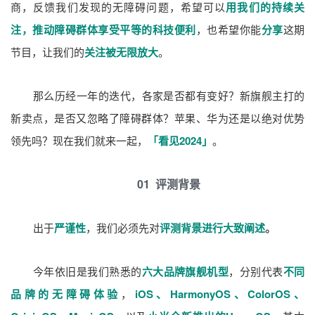
商，反馈我们发现的无障碍问题，希望可以
用我们的持续关
注，推动障碍群体享受平等的科技便利
，也希望你能
分享
这期
节目，让我们的
关注被无限放大
。
那么历经一年的迭代，各家是否都有变好？新旗舰主打的
新卖点，是否又忽略了障碍群体？苹果、华为还是以绝对优势
领先吗？现在我们就来一起，
「看见2024」
。
01 评测背景
出于
严谨性
，我们必须先对
评测背景进行大致阐述
。
今年依旧是我们熟悉的
六大品牌旗舰机型
，分别代表
不同
品牌的无障碍体验
，
iOS、HarmonyOS、ColorOS、