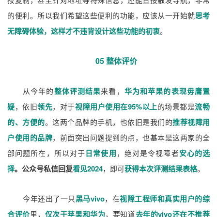
的便利。所以我们希望这些便利的功能，应该从一开始就
思考
无障碍体验，这样才不违背设计这些功能的初衷
。
05 整体评价
从今年的
整体评测结果
来看，
华为和苹果的表现毋庸置
疑
，依旧
领先
，对于
视障用户使用在95%以上
的场景都是
流畅
的、方便的
。这两个品牌的手机，也依旧是我们的
推荐视障用
户使用的品牌
，前面突出问题提到的点，也基本是这两家的全
部问题所在，所以对于
日常使用
，绝对是令视障者
安心的选
择
。公众号私信回复
看见2024
，即可
获得本次评测结果表格
。
今年还出了一只
黑马vivo
，在
视障工程师和真实用户的综
合评价
里，
仅次于苹果和华为
，要知道
去年的vivo还在不推荐