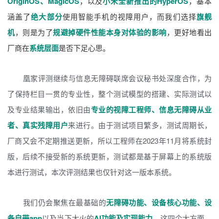
OriginOS、MagicOS
，以及
小米全新推出的HyperOS
，基本
涵盖了
绝大部分
使用智能手机的视障用户，而我们选择
旗舰
机
，则是为了
规避掉硬件性能本身对体验的影响
，更好地看出
厂商在
系统层面
是否下足心思。
凰家评测继续与信息无障碍联席会议秘书处深度合作，为
了保持栏目一贯的专业性，整个测试模型的搭建、实际测试以
及专业结果输出，依旧由
专业的视障工程师、信息无障碍从业
者、真实残障用户
来进行。由于测试项目繁多，测试周期长，
厂商又会不定期推送更新，所以工程师在2023年11月将系统封
版，后续不接受新的系统更新，测试都是基于屏幕上的系统版
本进行测试，本次评测结果也仅针对这一版本系统。
我们仍会聚焦在最基础的
无障碍功能、设备核心功能、设
备自带app
以及当下大火的
AI功能及实现能力
，这四个大方面，