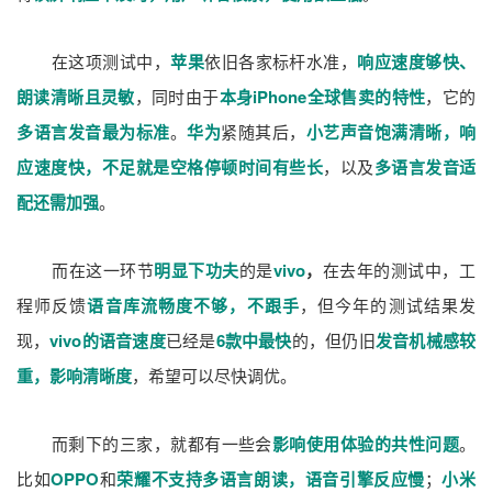
在这项测试中，
苹果
依旧各家标杆水准，
响应速度够快、
朗读清晰且灵敏
，同时由于
本身iPhone全球售卖的特性
，它的
多语言发音最为标准
。
华为
紧随其后，
小艺声音饱满清晰，响
应速度快，不足就是空格停顿时间有些长
，以及
多语言发音适
配还需加强
。
而在这一环节
明显下功夫
的是
vivo
，
在去年的测试中，工
程师反馈
语音库流畅度不够，不跟手
，但今年的测试结果发
现，
vivo的语音速度
已经是
6款中最快
的，但仍旧
发音机械感较
重，影响清晰度
，希望可以尽快调优。
而剩下的三家，就都有一些会
影响使用体验的共性问题
。
比如
OPPO
和
荣耀不支持多语言朗读，语音引擎反应慢
；
小米