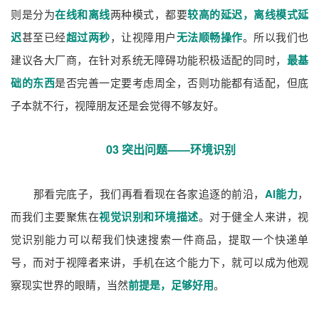
则是分为
在线和离线
两种模式，都要
较高的延迟，离线模式延
迟
甚至已经
超过两秒
，让视障用户
无法顺畅操作
。所以我们也
建议各大厂商，在针对系统无障碍功能积极适配的同时，
最基
础的东西
是否完善一定要考虑周全，否则功能都有适配，但底
子本就不行，视障朋友还是会觉得不够友好。
03 突出问题——环境识别
那看完底子，我们再看看现在各家追逐的前沿，
AI能力
，
而我们主要聚焦在
视觉识别和环境描述
。对于健全人来讲，视
觉识别能力可以帮我们快速搜索一件商品，提取一个快递单
号，而对于视障者来讲，手机在这个能力下，就可以成为他观
察现实世界的眼睛，当然
前提是，足够好用
。