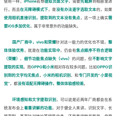
使用一样，
iPhone
若想
提取页面文字
，需要
先截屏
到相册里进
行，而且
在无障碍模式下
，是
没有办法逐字选取文本
的，如果
使用相机直接识别，提取到的文本没有焦点
，这一项上确实
需
要iOS多加优化
，属于非常意外的功能缺失。
国产厂商中，vivo和荣耀
针对这一能力的优化也不错，
整
体体验优秀
，就是在
功能实现中
，仍会有
焦点顺序不符合逻辑
（荣耀）
、
细节功能焦点缺失（vivo）
的问题，但
不影响文字
提取的实现
。而
OPPO和小米
相对存在较多问题，比如
OPPO识
别到的文字均无焦点
，
小米的相机识别
、和
专门开发的“小爱视
觉”
，都
没有适配无障碍操作，整体体验感较差
。
环境感知和文字提取识别
，可以说是近两年厂商都会在系
统发布会上
着重讲解的功能
，对于健全人来讲，识别文字、长
按复制，甚至针对地址等特殊信息，还能直接触发导航，非常