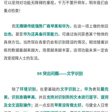
可以坚持对功能无障碍的重视，千万不要开倒车，明年我们会
重点检查！
而
无障碍传统强势厂商苹果和华为
，在这一项上做的依旧
出色
，甚至
华为还具备问答能力
，可通过询问获悉某个物体的
具体方位。当然现在各家仍会有识别错误的情况，相信随着训
练的数据量越来越大，场景越来越丰富，这项功能未来一定会
改变视障人士的生活。
04 突出问题——文字识别
除了
环境识别
，在更基础的
文字识别
上，
华为
表现
最完
美
，
识别准确率高
，并且
支持对识别到的文本进行逐字、逐词
及全文选取操作
；这一点反而
苹果没有做太好
，与健全人日常