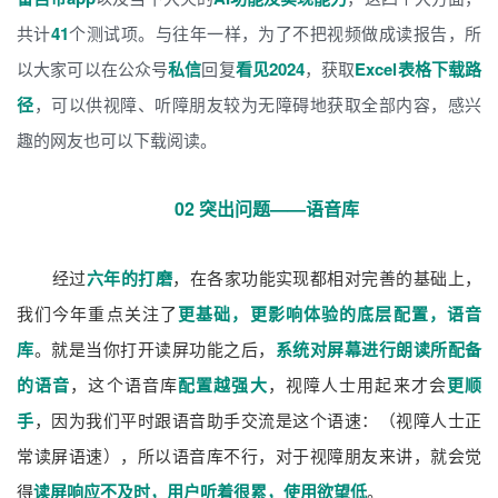
共计
41
个测试项。与往年一样，为了不把视频做成读报告，所
以大家可以在公众号
私信
回复
看见2024
，获取
Excel表格下载路
径
，可以供视障、听障朋友较为无障碍地获取全部内容，感兴
趣的网友也可以下载阅读。
02 突出问题——语音库
经过
六年的打磨
，在各家功能实现都相对完善的基础上，
我们今年重点关注了
更基础，更影响体验的底层配置，语音
库
。就是当你打开读屏功能之后，
系统对屏幕进行朗读所配备
的语音
，这个语音库
配置越强大
，视障人士用起来才会
更顺
手
，因为我们平时跟语音助手交流是这个语速：（视障人士正
常读屏语速），所以语音库不行，对于视障朋友来讲，就会觉
得
读屏响应不及时，用户听着很累，使用欲望低
。