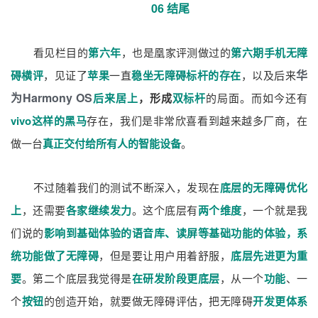
06 结尾
看见栏目的
第六年
，也是凰家评测做过的
第六期手机无障
华
碍横评
，见证了
苹果
一直
稳坐无障碍标杆的存在
，以及后来
为Harmony OS
后来居上
，形成
双标杆
的局面。而如今还有
vivo这样的黑马
存在，我们是非常欣喜看到越来越多厂商，在
做一台
真正交付给所有人的智能设备
。
不过随着我们的测试不断深入，发现在
底层的无障碍优化
上
，还需要
各家继续发力
。这个底层有
两个维度
，一个就是我
们说的
影响到基础体验的语音库、读屏等基础功能的体验，系
统功能做了无障碍
，但是要让用户用着舒服，
底层先进更为重
要
。第二个底层我觉得是
在研发阶段更底层
，从一个
功能
、一
个
按钮
的创造开始，就要做无障碍评估，把无障碍
开发更体系