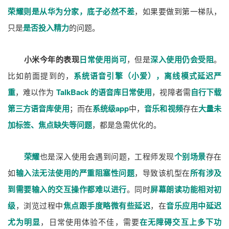
荣耀则是从华为分家，底子必然不差
，如果要做到第一梯队，
只是
是否投入精力
的问题。
小米今年的表现
日常使用尚可
，但是
深入使用仍会受阻
。
比如前面提到的，
系统语音引擎（小爱），离线模式延迟严
重
，难以作为
TalkBack 的语音库日常使用
，视障者需
自行下载
第三方语音库使用
；而在
系统级app
中，
音乐和视频
存在
大量未
加标签、焦点缺失等问题
，都是急需优化的。
荣耀
也是深入使用会遇到问题，工程师发现
个别场景
存在
如
输入法无法使用的严重阻塞性问题
，导致该机型在
所有涉及
到需要输入的交互操作都难以进行
。同时
屏幕朗读功能相对初
级
，浏览过程中
焦点跟手度略微有些延迟
，在
音乐应用中延迟
尤为明显
，日常使用体验不佳，需要
在无障碍交互上多下功