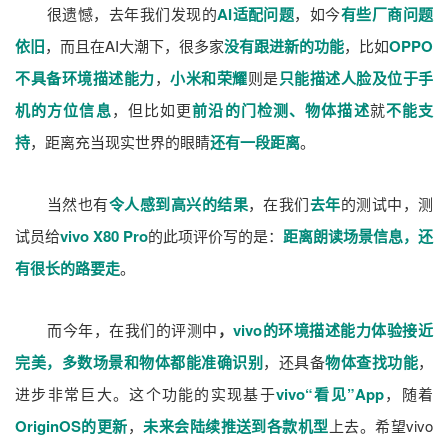
很遗憾，去年我们发现的
AI适配问题
，如今
有些厂商问题
依旧
，而且在AI大潮下，很多家
没有跟进新的功能
，比如
OPPO
不具备环境描述能力
，
小米和荣耀
则是
只能描述人脸及位于手
机的方位信息
，但比如更
前沿的门检测、物体描述
就
不能支
持
，距离充当现实世界的眼睛
还有一段距离
。
当然也有
令人感到高兴的结果
，在我们
去年
的测试中，测
试员给
vivo X80 Pro
的此项评价写的是：
距离朗读场景信息，还
有很长的路要走
。
而今年，在我们的评测中
，
vivo的环境描述能力体验接近
完美，多数场景和物体都能准确识别
，还具备
物体查找功能
，
进步非常巨大。这个功能的实现基于
vivo“看见”App
，随着
OriginOS的更新
，
未来会陆续推送到各款机型
上去。希望vivo