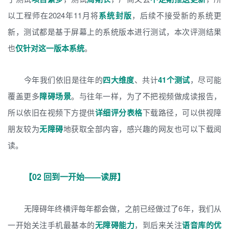
以工程师在2024年11月将
系统封版
，后续不接受新的系统更
新，测试都是基于屏幕上的系统版本进行测试，本次评测结果
也
仅针对这一版本系统
。
今年我们依旧是往年的
四大维度
、共计
41个测试
，尽可能
覆盖更多
障碍场景
。与往年一样，为了不把视频做成读报告，
所以依旧在视频下方提供
详细评分表格
下载路径，可以供视障
朋友较为
无障碍
地获取全部内容，感兴趣的网友也可以下载阅
读。
【02 回到一开始——读屏】
无障碍年终横评每年都会做，之前已经做过了6年，我们从
一开始关注手机最基本的
无障碍能力
，到后来关注
语音库的优