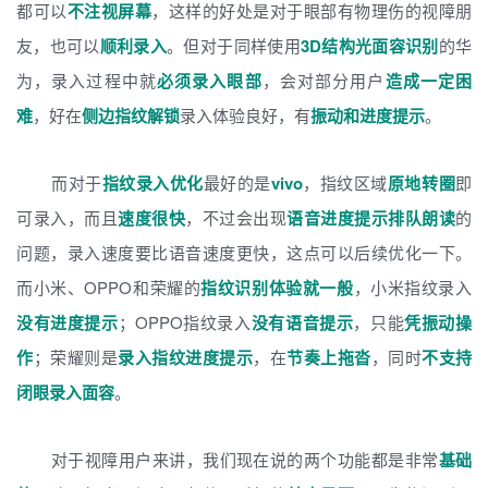
都可以
不注视屏幕
，这样的好处是对于眼部有物理伤的视障朋
友，也可以
顺利录入
。但对于同样使用
3D结构光面容识别
的华
为，录入过程中就
必须录入眼部
，会对部分用户
造成一定困
难
，好在
侧边指纹解锁
录入体验良好，有
振动和进度提示
。
而对于
指纹录入优化
最好的是
vivo
，指纹区域
原地转圈
即
可录入，而且
速度很快
，不过会出现
语音进度提示排队朗读
的
问题，录入速度要比语音速度更快，这点可以后续优化一下。
而小米、OPPO和荣耀的
指纹识别体验就一般
，小米指纹录入
没有进度提示
；OPPO指纹录入
没有语音提示
，只能
凭振动操
作
；荣耀则是
录入指纹进度提示
，在
节奏上拖沓
，同时
不支持
闭眼录入面容
。
对于视障用户来讲，我们现在说的两个功能都是非常
基础