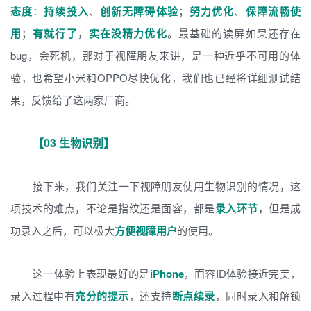
态度
：
持续投入
、
创新无障碍体验
；
努力优化
、
保障流畅使
用
；
有就行了
，
实在没精力优化
。最基础的读屏如果还存在
bug，会死机，那对于视障朋友来讲，是一种近乎不可用的体
验，也希望小米和OPPO尽快优化，我们也已经将详细测试结
果，反馈给了这两家厂商。
【03 生物识别】
接下来，我们关注一下视障朋友使用生物识别的情况，这
项技术的难点，不论是指纹还是面容，都是
录入环节
，但是成
功录入之后，可以极大
方便视障用户
的使用。
这一体验上表现最好的是
iPhone
，面容ID体验接近完美，
录入过程中有
充分的提示
，还支持
断点续录
，同时录入和解锁