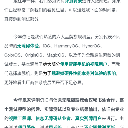
跟往年一样，我们必须先对
评测背景
进行大致阐述，如果
你已经非常了解我们的看见栏目，可以通过我下面的时间条，
直接跳到测试部分。
今年依旧是我们熟悉的六大品牌旗舰机型，分别代表不同
品牌的
无障碍体验
，iOS、HarmonyOS、HyperOS、
ColorOS、OriginOS、MagicOS，以及华为全新原生鸿蒙的测
试版本，基本涵盖了
绝大部分
使用智能手机的视障用户
，而我
们选择旗舰机，则是
为了
规避掉硬件性能本身对体验的影响
，
更好地看出厂商在系统层面是否下足心思。
今年凰家评测仍旧与信息无障碍联席会议秘书处合作，整
个测试模型的搭建、实际测试以及专业结果输出，依旧由专业
的
视障工程师
、
信息无障碍从业者
、
真实残障用户
来进行。由
于测试
项目繁多
，测试
周期长
，厂商又会
不定期推送更新
，所