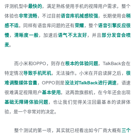
评测机型中
最快的
，满足熟练使用手机的视障用户需求，整个
体验也
非常流畅
，不过目前
语音库机械感较强
，长期使用会
稍
感不适
。同样有语音库问题的还有
荣耀
，整个
语音引擎反应很
慢
，
清晰度一般
，加速后
语气不太友好
，并且
部分发音会喷
麦
。
而小米和OPPO，则存在
根本的体验问题
，TalkBack会在
特定情况
导致手机死机
，无法操作。小米在开启读屏之后，
很
难调整媒体音量
，OPPO则是
没法对TalkBack进行调速
，语速
很难满足视障用户
基本使用
。这两款旗舰机，在今年还会出现
基础无障碍体验问题
，也让我们觉得关注回最基本的读屏体
验，是一个非常对的决定。
整个测试的第一项，其实就已经看出如今厂商大概有
三个