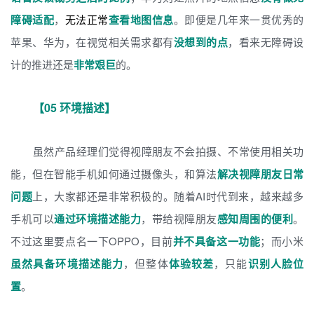
障碍适配
，
无法正常
查看地图信息
。即便是几年来一贯优秀的
苹果、华为，在视觉相关需求都有
没想到的点
，看来无障碍设
计的推进还是
非常艰巨
的。
【05 环境描述】
虽然产品经理们觉得视障朋友不会拍摄、不常使用相关功
能，但在智能手机如何通过摄像头，和算法
解决视障朋友日常
问题
上，大家都还是非常积极的。随着AI时代到来，越来越多
手机可以
通过环境描述能力
，带给视障朋友
感知周围的便利
。
不过这里要点名一下OPPO，目前
并不具备这一功能
；而小米
虽然具备环境描述能力
，但整体
体验较差
，只能
识别人脸位
置
。