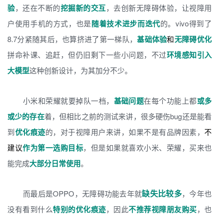
验
，还在不断的
挖掘新的交互
，去创新无障碍体验，让视障用
户使用手机的方式，也是
随着技术进步而迭代
的。vivo得到了
8.7分紧随其后，也算挤进了第一梯队，
基础体验
和
无障碍优化
拼命补课、追赶，但仍旧剩下一些小问题，不过
环境感知引入
大模型
这种创新设计，为其加分不少。
小米和荣耀就要掉队一档，
基础问题
在每个功能上都
或多
或少的存在
着，但相比之前的测试来讲，很多硬伤bug还是能看
到
优化痕迹
的，对于视障用户来讲，如果不是有品牌因素，
不
建议
作为第一选购目标
，但是如果就喜欢小米、荣耀，买来也
能完成
大部分日常使用
。
缺失比较多
而最后是OPPO，无障碍功能去年就
，今年也
没有看到什么
特别的优化痕迹
，因此
不推荐视障朋友购买
，也