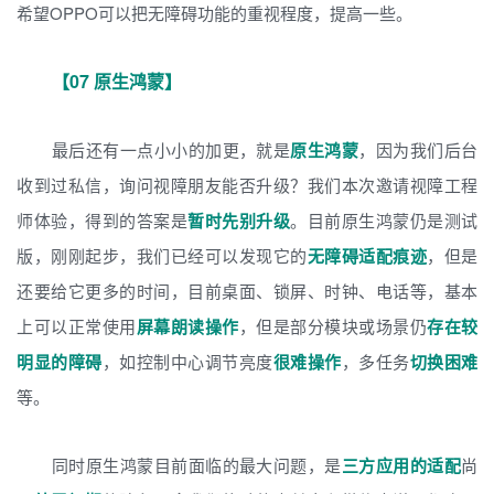
希望OPPO可以把无障碍功能的重视程度，提高一些。
【07 原生鸿蒙】
最后还有一点小小的加更，就是
原生鸿蒙
，因为我们后台
收到过私信，询问视障朋友能否升级？我们本次邀请视障工程
师体验，得到的答案是
暂时先别升级
。目前原生鸿蒙仍是测试
版，刚刚起步，我们已经可以发现它的
无障碍适配痕迹
，但是
还要给它更多的时间，目前桌面、锁屏、时钟、电话等，基本
上可以正常使用
屏幕朗读操作
，但是部分模块或场景仍
存在较
明显的障碍
，如控制中心调节亮度
很难操作
，多任务
切换困难
等。
同时原生鸿蒙目前面临的最大问题，是
三方应用的适配
尚