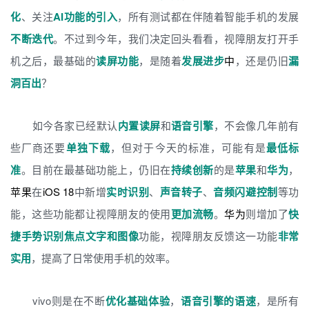
化
、关注
AI功能的引入
，所有测试都在伴随着智能手机的发展
不断迭代
。不过到今年，我们决定回头看看，视障朋友打开手
机之后，最基础的
读屏功能
，是随着
发展进步
中
，还是仍旧
漏
洞百出
？
如今各家已经默认
内置读屏
和
语音引擎
，不会像几年前有
些厂商还要
单独下载
，但对于今天的标准，可能有是
最低标
准
。目前在最基础功能上，仍旧在
持续创新
的是
苹果
和
华为
，
苹果
在
iOS 18
中新增
实时识别
、
声音转子
、
音频闪避控制
等功
能，这些功能都让视障朋友的使用
更加流畅
。
华为
则增加了
快
捷手势识别焦点文字和图像
功能，视障朋友反馈这一功能
非常
实用
，提高了日常使用手机的效率。
vivo则是在不断
优化基础体验
，
语音引擎的语速
，是所有