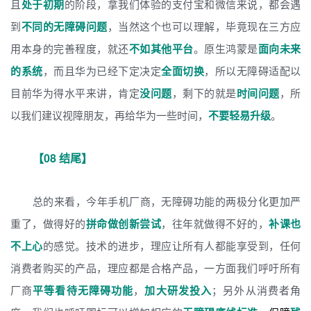
且
处于初期
的阶段，拿我们体验的支付宝和微信来说，都会遇
到
不同的无障碍问题
，当然这个也可以理解，毕竟现在三方应
用本身的完善程度，就还
不如其他平台
。原生鸿蒙是
面向未来
的系统
，而且华为已经下定决定
全面切换
，所以无障碍适配以
目前华为得水平来讲，肯定
没问题
，剩下的就是
时间问题
，所
以我们建议视障朋友，再给华为一些时间，
不要轻易升级
。
【08 结尾】
总的来看，今年手机厂商，无障碍功能的两极分化更加严
重了，做得好的
拼命做创新尝试
，往年就做得不好的，
补课也
不上心
的感觉。技术的进步，理应让所有人都能享受到，任何
消费者购买的产品，理应都是合格产品，一方面我们呼吁所有
厂商
平等看待无障碍功能
，
加大研发投入
；另外从消费者角