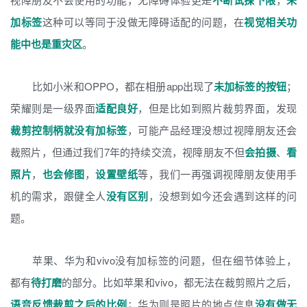
不断试探下限
未
加标签
这种可以等同于没做无障碍适配的问题，在
视觉相关功
能中也是重灾区
。
比如小米和OPPO，都在相册app出现了
未加标签的按钮
；
荣耀则是一级界面
适配良好
，但是比如到照片裁剪界面，发现
裁剪控制柄就没有加标签
，可能产品经理没想过视障朋友还会
裁照片，但通过我们7年的持续交流，视障朋友不但
会拍摄
、
看
照片
，
也会修图
，
设置壁纸
等，我们一再强调视障朋友使用手
机的需求，跟健全人
没有区别
，没想到如今还会遇到这样的问
题。
苹果、华为和vivo没有加标签的问题，但在细节体验上，
都有
待打磨
的部分。比如苹果和vivo，都无法在裁剪照片之后，
语音反馈裁剪之后的比例
；华为则是照片的地点信息
没有做无