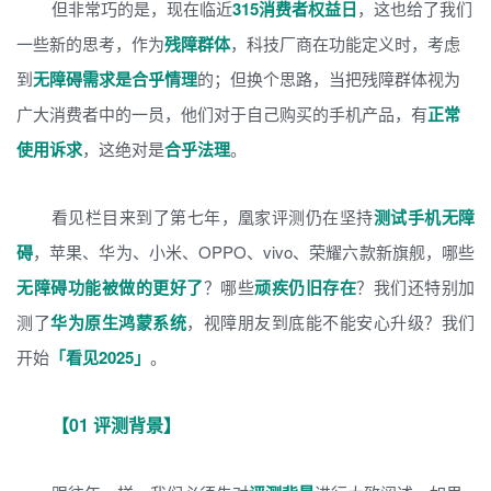
但非常巧的是，现在临近
315消费者权益日
，这也给了我们
一些新的思考，作为
残障群体
，科技厂商在功能定义时，考虑
到
无障碍需求是合乎情理
的；但换个思路，当把残障群体视为
广大消费者中的一员，他们对于自己购买的手机产品，有
正常
使用诉求
，这绝对是
合乎法理
。
看见栏目来到了第七年，凰家评测仍在坚持
测试手机无障
碍
，苹果、华为、小米、OPPO、vivo、荣耀六款新旗舰，哪些
无障碍功能被做的更好了
？哪些
顽疾仍旧存在
？我们还特别加
测了
华为原生鸿蒙系统
，视障朋友到底能不能安心升级？我们
开始
「看见2025」
。
【01 评测背景】