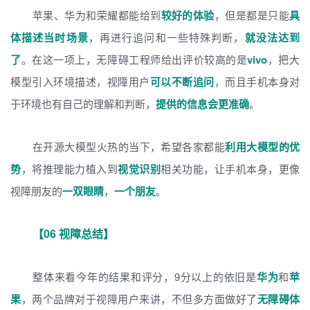
苹果、华为和荣耀都能给到
较好的体验
，但是都是只能
具
体描述当时场景
，再进行追问和一些特殊判断，
就没法达到
了
。在这一项上，无障碍工程师给出评价较高的是
vivo
，把大
模型引入环境描述，视障用户
可以不断追问
，而且手机本身对
于环境也有自己的理解和判断，
提供的信息会更准确
。
在开源大模型火热的当下，希望各家都能
利用大模型的优
势
，将推理能力植入到
视觉识别
相关功能，让手机本身，更像
视障朋友的
一双眼睛
，
一个朋友
。
【06 视障总结】
整体来看今年的结果和评分，9分以上的依旧是
华为
和
苹
果
，两个品牌对于视障用户来讲，不但多方面做好了
无障碍体