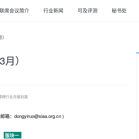
联席会议简介
行业新闻
可及评测
秘书处
月）
3月）
障碍行业月报封面
yiruo@siaa.org.cn )
版块一