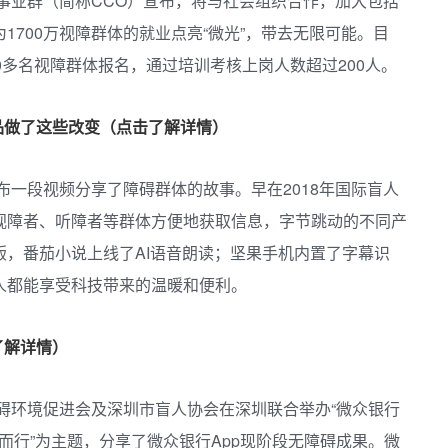
验事业群（简称CCO）宣布，将与社会组织合作，加大包括
700万视障群体的就业点亮“微光”，带去无限可能。目
0多名视障群体报名，通过培训考核上岗人数超过200人。
产品做了这些改变（点击了解详情）
发布一段视频分享了障碍群体的故事。早在2018年国际盲人
视障者、听障者等群体方便地获取信息，字节跳动的不同产
，番茄小说上线了AI语音朗读；坚果手机内置了字幕识
人都能享受科技带来的温暖和便利。
了解详情）
障碍环境促进会及深圳市盲人协会在深圳联合举办“微众银行
善而行”为主题，分享了微众银行App现阶段无障碍成果。微