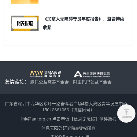
《加拿大无障碍专员年度报告》：监管持续
收紧
友情链接：
腾讯公益慈善基金会
阿里巴巴公益基金会
广东省深圳市龙华区东环一路奋斗者广场4楼大湾区青年发展中心
·
·
15012661056（微信同号）
link@aar.org.cn
点击申请【信息无障碍】测评简报
信息无障碍研究院®版权所有
粤ICP备10065437号