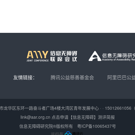
友情链接：
腾讯公益慈善基金会
阿里巴巴公
市龙华区东环一路奋斗者广场4楼大湾区青年发展中心
·
·
150126610
link@aar.org.cn
点击申请【信息无障碍】测评简报
信息无障碍研究院®版权所有
粤ICP备10065437号