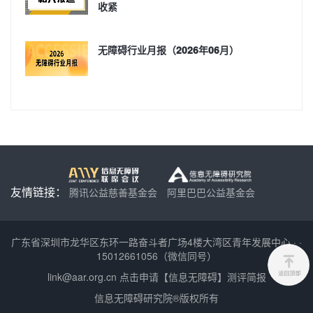
收紧
无障碍行业月报（2026年06月）
友情链接：
腾讯公益慈善基金会
阿里巴巴公益基金会
广东省深圳市龙华区东环一路奋斗者广场4楼大湾区青年发展中心
·
·
15012661056（微信同号）
link@aar.org.cn
点击申请【信息无障碍】测评简报
信息无障碍研究院®版权所有