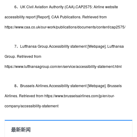
6、UK Civil Aviation Authority (CAA).CAP2575: Airline website
accessibility report [Report]. CAA Publications. Retrieved from
https://www.caa.co.uk/our-work/publications/documents/content/cap2575/
7、Lufthansa Group.Accessibility statement [Webpage]. Lufthansa
Group. Retrieved from
https://www.lufthansagroup.com/en/service/accessibility-statement.html
8、Brussels Airlines.Accessibility statement [Webpage]. Brussels
Airlines. Retrieved from https://www.brusselsairlines.com/jp/en/our-
company/accessibility-statement
最新新闻