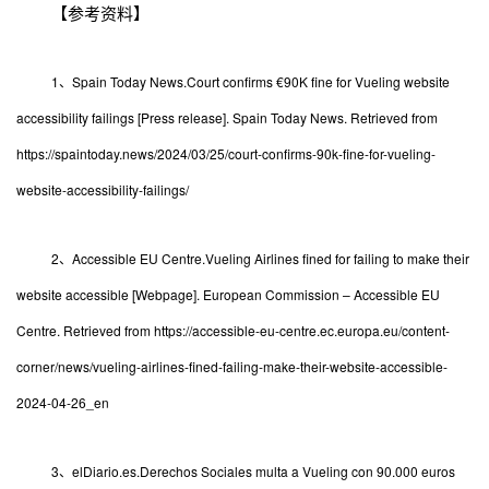
【参考资料】
1、Spain Today News.Court confirms €90K fine for Vueling website
accessibility failings [Press release]. Spain Today News. Retrieved from
https://spaintoday.news/2024/03/25/court-confirms-90k-fine-for-vueling-
website-accessibility-failings/
2、Accessible EU Centre.Vueling Airlines fined for failing to make their
website accessible [Webpage]. European Commission – Accessible EU
Centre. Retrieved from https://accessible-eu-centre.ec.europa.eu/content-
corner/news/vueling-airlines-fined-failing-make-their-website-accessible-
2024-04-26_en
3、elDiario.es.Derechos Sociales multa a Vueling con 90.000 euros