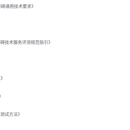
务无障碍通用技术要求》
息无障碍技术服务评测规范指引》
准》
范》
求和测试方法》