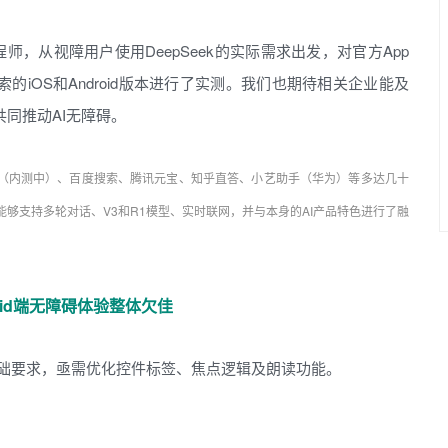
，从视障用户使用DeepSeek的实际需求出发，对官方App
搜索的iOS和Android版本进行了实测。我们也期待相关企业能及
共同推动AI无障碍。
搜（内测中）、百度搜索、腾讯元宝、知乎直答、小艺助手（华为）等多达几十
版，能够支持多轮对话、V3和R1模型、实时联网，并与本身的AI产品特色进行了融
roid端无障碍体验整体欠佳
基础要求，亟需优化控件标签、焦点逻辑及朗读功能。