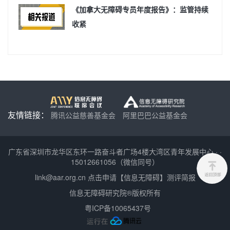
《加拿大无障碍专员年度报告》：监管持续
收紧
友情链接：
腾讯公益慈善基金会
阿里巴巴公益基金会
广东省深圳市龙华区东环一路奋斗者广场4楼大湾区青年发展中心
·
·
15012661056（微信同号）
link@aar.org.cn
点击申请【信息无障碍】测评简报
信息无障碍研究院®版权所有
粤ICP备10065437号